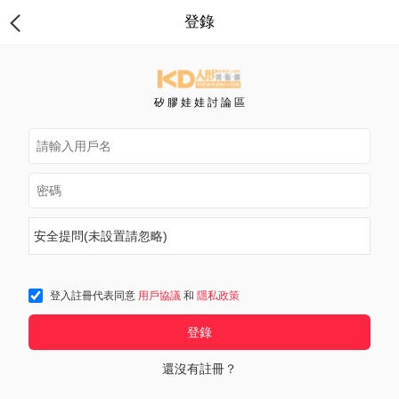
登錄
矽 膠 娃 娃 討 論 區
安全提問(未設置請忽略)
登入註冊代表同意
用戶協議
和
隱私政策
登錄
還沒有註冊？