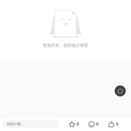
暫無回答，趕快搶沙發吧
0
0
0