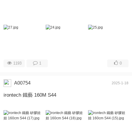
1193
1
0
A00754
2025-1-18
irontech 鐵藝 160M S44