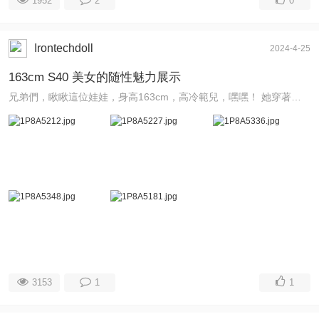
1952
2
0
Irontechdoll
2024-4-25
163cm S40 美女的随性魅力展示
兄弟們，瞅瞅這位娃娃，身高163cm，高冷範兒，嘿嘿！ 她穿著那黑色的內衣套裝，嘿嘿，誘惑指數有了！
3153
1
1